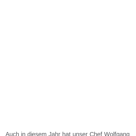
ELEKTORAD-TOUREN
2026
Unser Chef Wolfgang
Küchler lädt wieder zu
von ihm geführten
Elektrorad-Touren ein.
Auch in diesem Jahr hat unser Chef Wolfgang