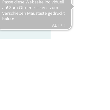
in FFM
inrich-Kleyer-Schule in
für den Praxis-