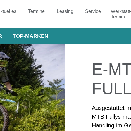
ktuelles
Termine
Leasing
Service
Werkstatt
Termin
R
TOP-MARKEN
E-M
FUL
Ausgestattet m
MTB Fullys max
Handling im Ge