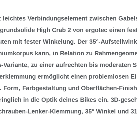
ht leichtes Verbindungselement zwischen Gabel
 grundsolide High Crab 2 von ergotec einen fes
ten mit fester Winkelung. Der 35°-Aufstellwink
iumkorpus kann, in Relation zu Rahmengeomet
Variante, zu einer aufrechten bis moderaten Si
kerklemmung ermöglicht einen problemlosen E
. Form, Farbgestaltung und Oberflächen-Finish
dringlich in die Optik deines Bikes ein. 3D-ges
chrauben-Lenker-Klemmung, 35° Winkel und 3