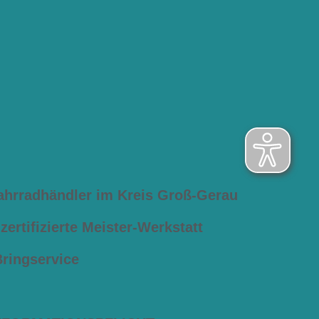
ahrradhändler im Kreis Groß-Gerau
ertifizierte Meister-Werkstatt
Bringservice