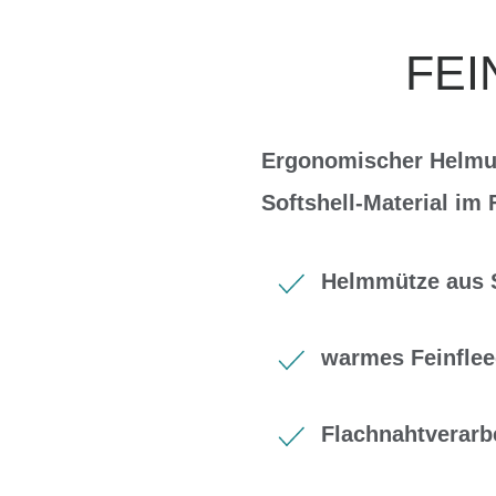
FEI
Ergonomischer Helmun
Softshell-Material im
Helmmütze aus So
warmes Feinflee
Flachnahtverarb